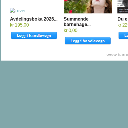
Avdelingsboka 2026...
Summende
Du er
barnehage...
kr 195,00
kr 2
kr 0,00
www.barne