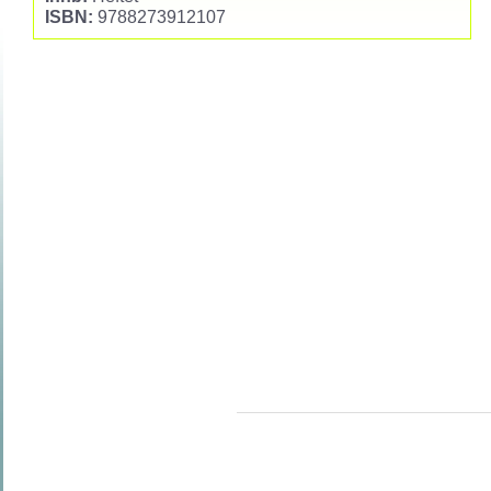
ISBN:
9788273912107